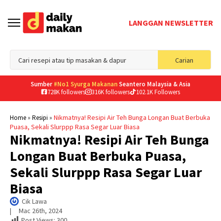
LANGGAN NEWSLETTER
Sea
Carian
for
Sumber
#No1 Syurga Makanan
Seantero Malaysia & Asia
728K followers
316K followers
102.1K Followers
»
»
Nikmatnya! Resipi Air Teh Bunga Longan Buat Berbuka
Home
Resipi
Puasa, Sekali Slurppp Rasa Segar Luar Biasa
Nikmatnya! Resipi Air Teh Bunga
Longan Buat Berbuka Puasa,
Sekali Slurppp Rasa Segar Luar
Biasa
Cik Lawa
|     
Mac 26th, 2024
Post Views:
300