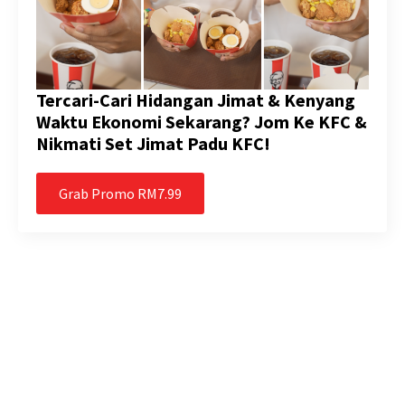
Tercari-Cari Hidangan Jimat & Kenyang
Waktu Ekonomi Sekarang? Jom Ke KFC &
Nikmati Set Jimat Padu KFC!
Grab Promo RM7.99