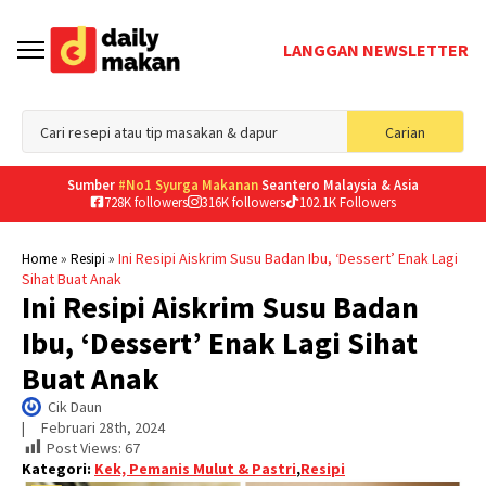
LANGGAN NEWSLETTER
Sea
Carian
for
Sumber
#No1 Syurga Makanan
Seantero Malaysia & Asia
728K followers
316K followers
102.1K Followers
»
»
Ini Resipi Aiskrim Susu Badan Ibu, ‘Dessert’ Enak Lagi
Home
Resipi
Sihat Buat Anak
Ini Resipi Aiskrim Susu Badan
Ibu, ‘Dessert’ Enak Lagi Sihat
Buat Anak
Cik Daun
|     
Februari 28th, 2024
Post Views:
67
Kategori:
Kek, Pemanis Mulut & Pastri
,
Resipi