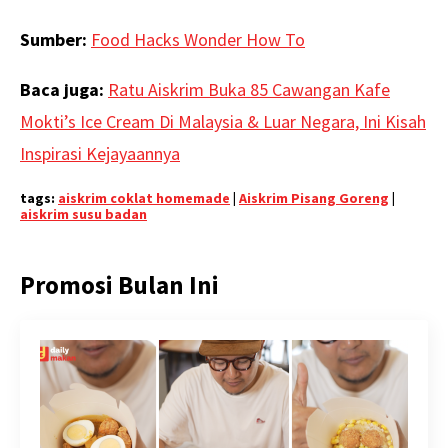
Sumber:
Food Hacks Wonder How To
Baca juga:
Ratu Aiskrim Buka 85 Cawangan Kafe
Mokti’s Ice Cream Di Malaysia & Luar Negara, Ini Kisah
Inspirasi Kejayaannya
tags:
aiskrim coklat homemade
|
Aiskrim Pisang Goreng
|
aiskrim susu badan
Promosi Bulan Ini