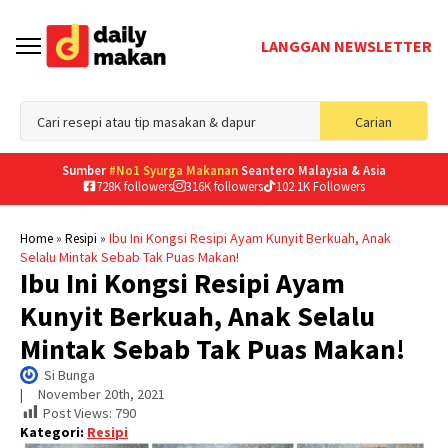
LANGGAN NEWSLETTER
Sea
Carian
for
Sumber
#No1 Syurga Makanan
Seantero Malaysia & Asia
728K followers
316K followers
102.1K Followers
»
»
Ibu Ini Kongsi Resipi Ayam Kunyit Berkuah, Anak
Home
Resipi
Selalu Mintak Sebab Tak Puas Makan!
Ibu Ini Kongsi Resipi Ayam
Kunyit Berkuah, Anak Selalu
Mintak Sebab Tak Puas Makan!
Si Bunga
|     
November 20th, 2021
Post Views:
790
Kategori:
Resipi