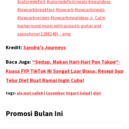
#caloriedeficit
#caloriedeficitmeals
#mealideas
#lowcarbbreakfast
#lowcarb
#lowcarbmeals
#lowcarbrecipes
#lowcarbmealideas
♬ Calm
background music with acoustic guitar and
saxophone(1288148) – ame
Kredit:
Sandra’s Journeys
Baca Juga:
“Sedap, Makan Hari-Hari Pun Takpe”-
Kuasa FYP TikTok Ni Sangat Luar Biasa, Resepi Sup
Telur Diet Buat Ramai Ingin Cuba!
tags:
ala mat salleh
|
Cucumber Yogurt Salad
|
diet
Promosi Bulan Ini