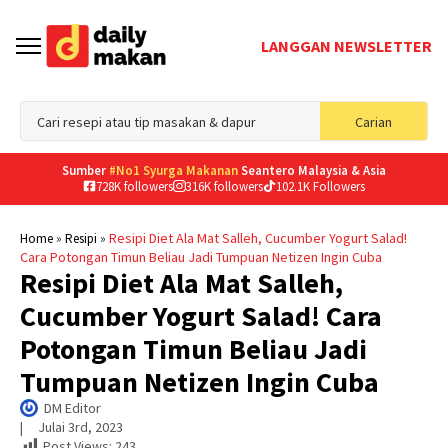
LANGGAN NEWSLETTER
Sea
Carian
for
Sumber
#No1 Syurga Makanan
Seantero Malaysia & Asia
728K followers
316K followers
102.1K Followers
»
»
Resipi Diet Ala Mat Salleh, Cucumber Yogurt Salad!
Home
Resipi
Cara Potongan Timun Beliau Jadi Tumpuan Netizen Ingin Cuba
Resipi Diet Ala Mat Salleh,
Cucumber Yogurt Salad! Cara
Potongan Timun Beliau Jadi
Tumpuan Netizen Ingin Cuba
DM Editor
|     
Julai 3rd, 2023
Post Views:
243