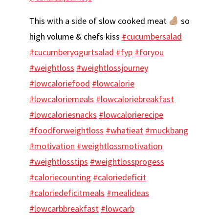
This with a side of slow cooked meat
so
high volume & chefs kiss
#cucumbersalad
#cucumberyogurtsalad
#fyp
#foryou
#weightloss
#weightlossjourney
#lowcaloriefood
#lowcalorie
#lowcaloriemeals
#lowcaloriebreakfast
#lowcaloriesnacks
#lowcalorierecipe
#foodforweightloss
#whatieat
#muckbang
#motivation
#weightlossmotivation
#weightlosstips
#weightlossprogess
#caloriecounting
#caloriedeficit
#caloriedeficitmeals
#mealideas
#lowcarbbreakfast
#lowcarb