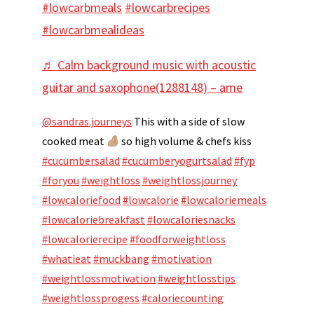
#lowcarbmeals
#lowcarbrecipes
#lowcarbmealideas
♬ Calm background music with acoustic
guitar and saxophone(1288148) – ame
@sandras.journeys
This with a side of slow
cooked meat
so high volume & chefs kiss
#cucumbersalad
#cucumberyogurtsalad
#fyp
#foryou
#weightloss
#weightlossjourney
#lowcaloriefood
#lowcalorie
#lowcaloriemeals
#lowcaloriebreakfast
#lowcaloriesnacks
#lowcalorierecipe
#foodforweightloss
#whatieat
#muckbang
#motivation
#weightlossmotivation
#weightlosstips
#weightlossprogess
#caloriecounting