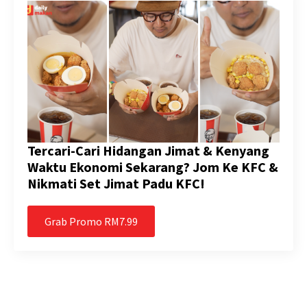
Tercari-Cari Hidangan Jimat & Kenyang
Waktu Ekonomi Sekarang? Jom Ke KFC &
Nikmati Set Jimat Padu KFC!
Grab Promo RM7.99