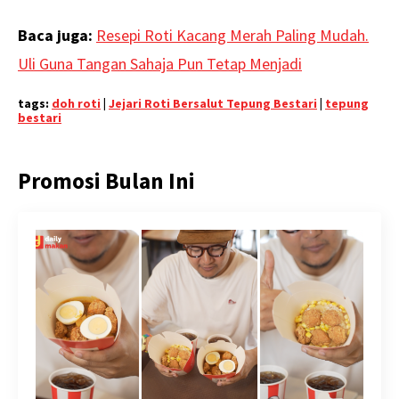
Baca juga:
Resepi Roti Kacang Merah Paling Mudah.
Uli Guna Tangan Sahaja Pun Tetap Menjadi
tags:
doh roti
|
Jejari Roti Bersalut Tepung Bestari
|
tepung
bestari
Promosi Bulan Ini