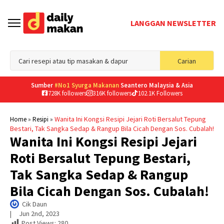
LANGGAN NEWSLETTER
Sea
Carian
for
Sumber
#No1 Syurga Makanan
Seantero Malaysia & Asia
728K followers
316K followers
102.1K Followers
»
»
Wanita Ini Kongsi Resipi Jejari Roti Bersalut Tepung
Home
Resipi
Bestari, Tak Sangka Sedap & Rangup Bila Cicah Dengan Sos. Cubalah!
Wanita Ini Kongsi Resipi Jejari
Roti Bersalut Tepung Bestari,
Tak Sangka Sedap & Rangup
Bila Cicah Dengan Sos. Cubalah!
Cik Daun
|     
Jun 2nd, 2023
Post Views:
280