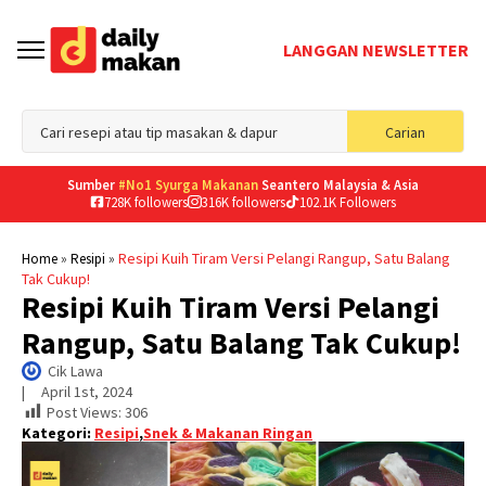
LANGGAN NEWSLETTER
Sea
Carian
for
Sumber
#No1 Syurga Makanan
Seantero Malaysia & Asia
728K followers
316K followers
102.1K Followers
»
»
Resipi Kuih Tiram Versi Pelangi Rangup, Satu Balang
Home
Resipi
Tak Cukup!
Resipi Kuih Tiram Versi Pelangi
Rangup, Satu Balang Tak Cukup!
Cik Lawa
|     
April 1st, 2024
Post Views:
306
Kategori:
Resipi
,
Snek & Makanan Ringan