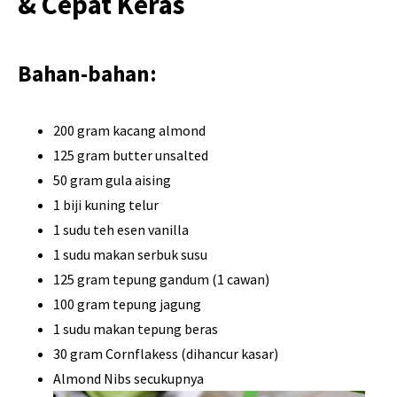
& Cepat Keras
Bahan-bahan:
200 gram kacang almond
125 gram butter unsalted
50 gram gula aising
1 biji kuning telur
1 sudu teh esen vanilla
1 sudu makan serbuk susu
125 gram tepung gandum (1 cawan)
100 gram tepung jagung
1 sudu makan tepung beras
30 gram Cornflakess (dihancur kasar)
Almond Nibs secukupnya