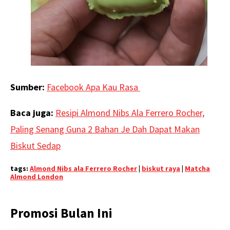
Sumber:
Facebook Apa Kau Rasa
Baca juga:
Resipi Almond Nibs Ala Ferrero Rocher,
Paling Senang Guna 2 Bahan Je Dah Dapat Makan
Biskut Sedap
tags:
Almond Nibs ala Ferrero Rocher
|
biskut raya
|
Matcha
Almond London
Promosi Bulan Ini