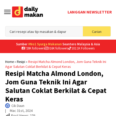
LANGGAN NEWSLETTER
Sea
Carian
for
Sumber
#No1 Syurga Makanan
Seantero Malaysia & Asia
728K followers
316K followers
102.1K Followers
»
»
Resipi Matcha Almond London, Jom Guna Teknik Ini
Home
Resipi
Agar Salutan Coklat Berkilat & Cepat Keras
Resipi Matcha Almond London,
Jom Guna Teknik Ini Agar
Salutan Coklat Berkilat & Cepat
Keras
Cik Daun
|     
Mac 31st, 2024
Post Views:
276