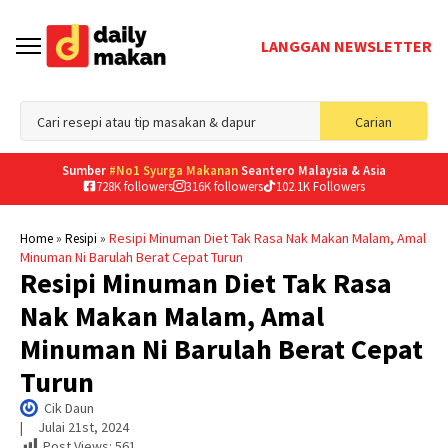
LANGGAN NEWSLETTER
Sea
Carian
for
Sumber
#No1 Syurga Makanan
Seantero Malaysia & Asia
728K followers
316K followers
102.1K Followers
»
»
Resipi Minuman Diet Tak Rasa Nak Makan Malam, Amal
Home
Resipi
Minuman Ni Barulah Berat Cepat Turun
Resipi Minuman Diet Tak Rasa
Nak Makan Malam, Amal
Minuman Ni Barulah Berat Cepat
Turun
Cik Daun
|     
Julai 21st, 2024
Post Views:
561