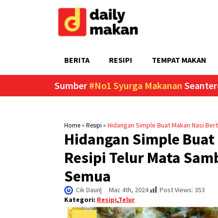
BERITA
RESIPI
TEMPAT MAKAN
Sumber
#No1 Syurga Makanan
Seanter
»
»
Hidangan Simple Buat Makan Nasi Bert
Home
Resipi
Hidangan Simple Buat
Resipi Telur Mata Samb
Semua
Cik Daun
|     
Mac 4th, 2024
Post Views:
353
Kategori:
Resipi
,
Telur