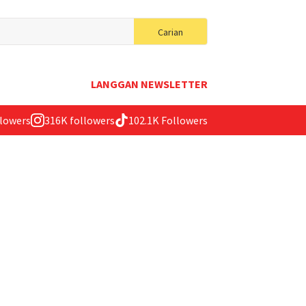
Search
Carian
for:
LANGGAN NEWSLETTER
llowers
316K followers
102.1K Followers