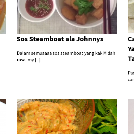
Sos Steamboat ala Johnnys
C
Y
Dalam semuaaaa sos steamboat yang kak M dah
T
rasa, my [...]
Pad
car