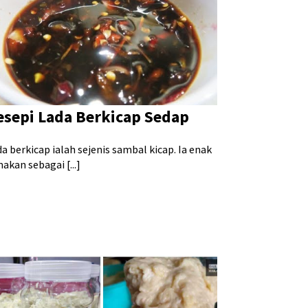
esepi Lada Berkicap Sedap
a berkicap ialah sejenis sambal kicap. Ia enak
akan sebagai [...]