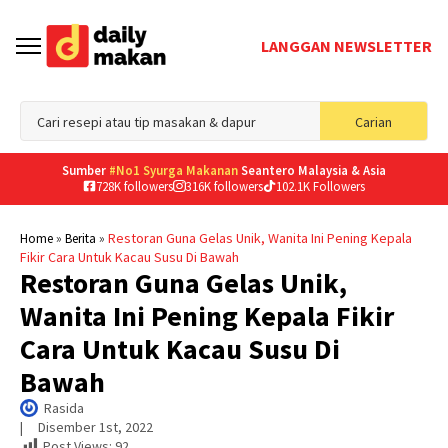
LANGGAN NEWSLETTER
Sea
Carian
for
Sumber
#No1 Syurga Makanan
Seantero Malaysia & Asia
728K followers
316K followers
102.1K Followers
»
»
Restoran Guna Gelas Unik, Wanita Ini Pening Kepala
Home
Berita
Fikir Cara Untuk Kacau Susu Di Bawah
Restoran Guna Gelas Unik,
Wanita Ini Pening Kepala Fikir
Cara Untuk Kacau Susu Di
Bawah
Rasida
|     
Disember 1st, 2022
Post Views:
92