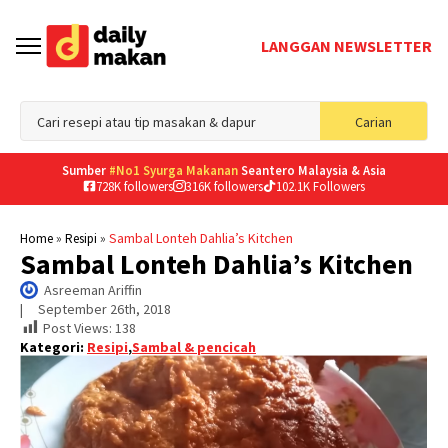
LANGGAN NEWSLETTER
Sea
Carian
for
Sumber
#No1 Syurga Makanan
Seantero Malaysia & Asia
728K followers
316K followers
102.1K Followers
»
»
Sambal Lonteh Dahlia’s Kitchen
Home
Resipi
Sambal Lonteh Dahlia’s Kitchen
Asreeman Ariffin
|     
September 26th, 2018
Post Views:
138
Kategori:
Resipi
,
Sambal & pencicah