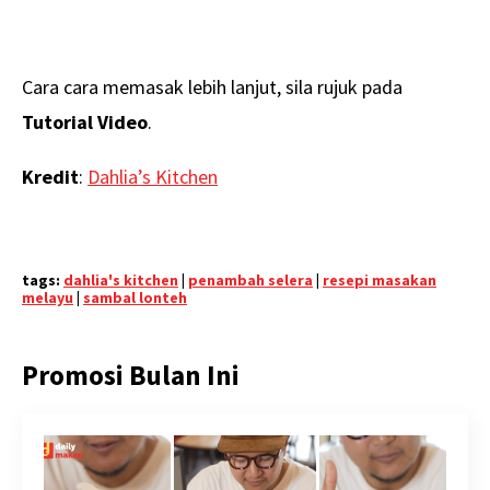
Cara cara memasak lebih lanjut, sila rujuk pada
Tutorial Video
.
Kredit
:
Dahlia’s Kitchen
tags:
dahlia's kitchen
|
penambah selera
|
resepi masakan
melayu
|
sambal lonteh
Promosi Bulan Ini