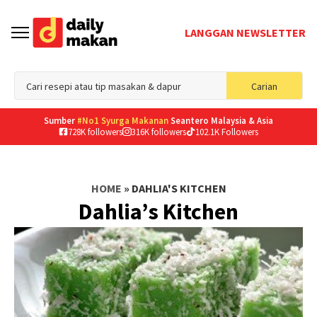
LANGGAN NEWSLETTER
Sea
Carian
for
Sumber
#No1 Syurga Makanan
Seantero Malaysia & Asia
728K followers
316K followers
102.1K Followers
HOME
»
DAHLIA'S KITCHEN
Dahlia’s Kitchen