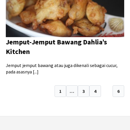
Jemput-Jemput Bawang Dahlia’s
Kitchen
Jemput jemput bawang atau juga dikenali sebagai cucur,
pada asasnya [...]
1
…
3
4
5
6