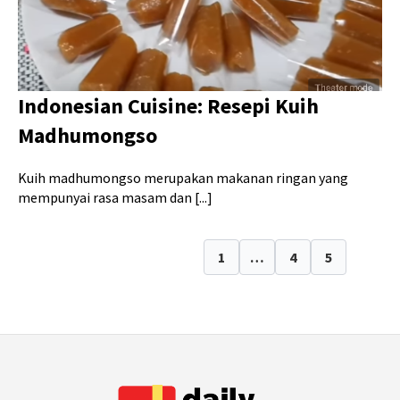
Indonesian Cuisine: Resepi Kuih
Madhumongso
Kuih madhumongso merupakan makanan ringan yang
mempunyai rasa masam dan [...]
1
…
4
5
6