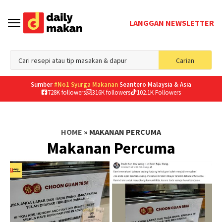
LANGGAN NEWSLETTER
Sea
Carian
for
Sumber
#No1 Syurga Makanan
Seantero Malaysia & Asia
728K followers
316K followers
102.1K Followers
HOME
»
MAKANAN PERCUMA
Makanan Percuma