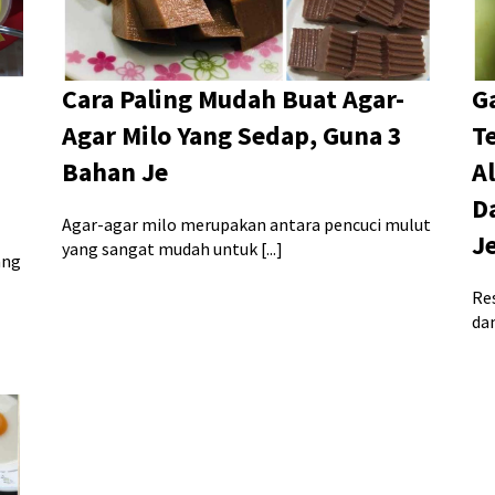
Cara Paling Mudah Buat Agar-
G
Agar Milo Yang Sedap, Guna 3
T
Bahan Je
A
D
Agar-agar milo merupakan antara pencuci mulut
J
yang sangat mudah untuk [...]
ang
Re
dan