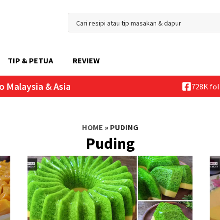
TIP & PETUA
REVIEW
o Malaysia & Asia
728K fo
HOME
»
PUDING
Puding