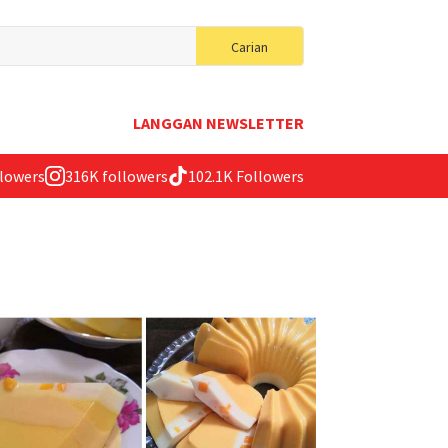
Search
Carian
for:
LANGGAN NEWSLETTER
llowers
316K followers
102.1K Followers