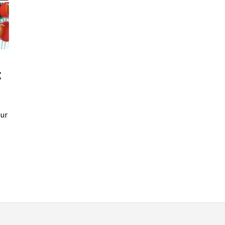
g
lur