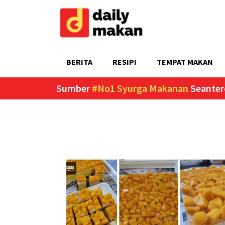
BERITA
RESIPI
TEMPAT MAKAN
Sumber
#No1 Syurga Makanan
Seanter