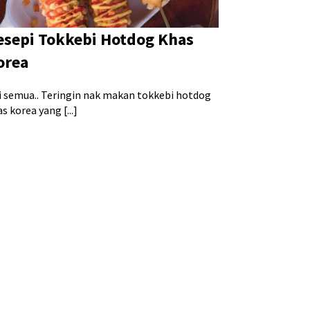
esepi Tokkebi Hotdog Khas
orea
i semua.. Teringin nak makan tokkebi hotdog
s korea yang [...]