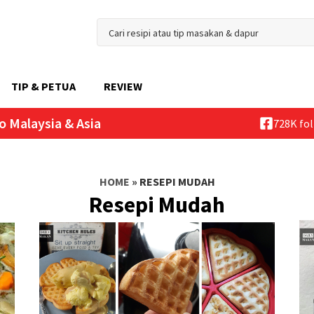
TIP & PETUA
REVIEW
o Malaysia & Asia
728K fo
HOME
»
RESEPI MUDAH
Resepi Mudah