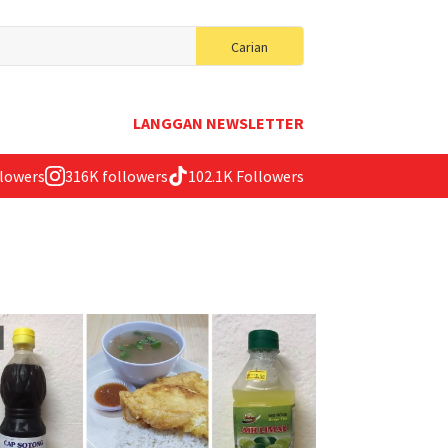
Search
Carian
for:
LANGGAN NEWSLETTER
llowers
316K followers
102.1K Followers