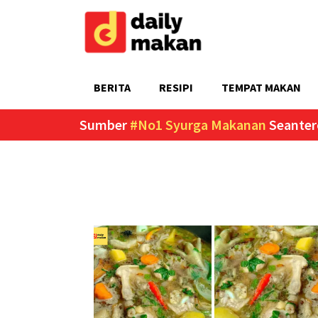
BERITA
RESIPI
TEMPAT MAKAN
Sumber
#No1 Syurga Makanan
Seanter