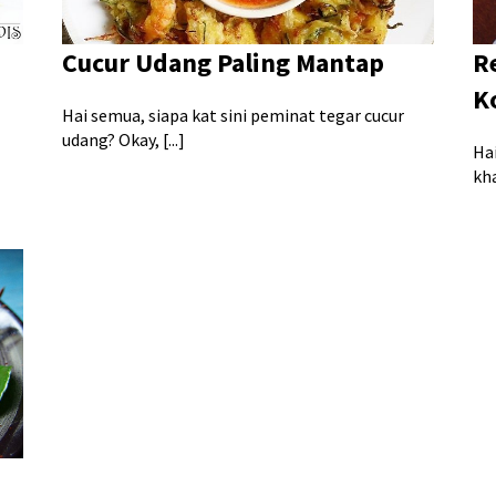
Cucur Udang Paling Mantap
R
K
Hai semua, siapa kat sini peminat tegar cucur
udang? Okay, [...]
Ha
kha