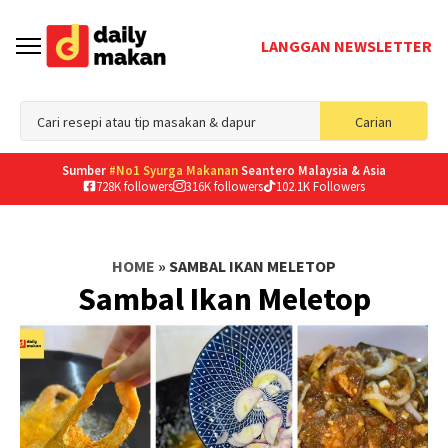
LANGGAN NEWSLETTER
Sea
Carian
for
Sumber
#No1 Syurga Makanan
Seantero Malaysia & Asia
728K followers
316K followers
102.1K Followers
HOME
»
SAMBAL IKAN MELETOP
Sambal Ikan Meletop