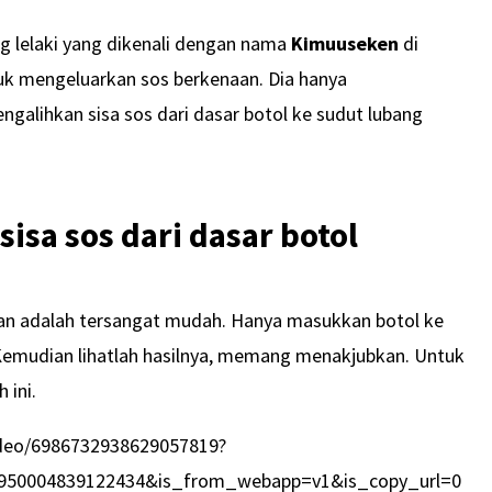
ng lelaki yang dikenali dengan nama
Kimuuseken
di
uk mengeluarkan sos berkenaan. Dia hanya
alihkan sisa sos dari dasar botol ke sudut lubang
isa sos dari dasar botol
naan adalah tersangat mudah. Hanya masukkan botol ke
. Kemudian lihatlah hasilnya, memang menakjubkan. Untuk
 ini.
ideo/6986732938629057819?
950004839122434&is_from_webapp=v1&is_copy_url=0