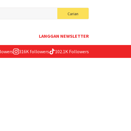
Search
Carian
for:
LANGGAN NEWSLETTER
llowers
316K followers
102.1K Followers