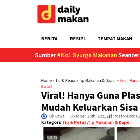
BERITA
RESIPI
TEMPAT MAKAN
Sumber
#No1 Syurga Makanan
Seanter
»
»
»
Viral! Hany
Home
Tip & Petua
Tip Makanan & Dapur
Botol!
Viral! Hanya Guna Plas
Mudah Keluarkan Sisa 
Cik Lawa
|     
Oktober 29th, 2021
Post Views:
6
Kategori:
Tip & Petua
,
Tip Makanan & Dapur