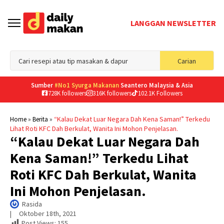
LANGGAN NEWSLETTER
Sea
Carian
for
Sumber
#No1 Syurga Makanan
Seantero Malaysia & Asia
728K followers
316K followers
102.1K Followers
»
»
“Kalau Dekat Luar Negara Dah Kena Saman!” Terkedu
Home
Berita
Lihat Roti KFC Dah Berkulat, Wanita Ini Mohon Penjelasan.
“Kalau Dekat Luar Negara Dah
Kena Saman!” Terkedu Lihat
Roti KFC Dah Berkulat, Wanita
Ini Mohon Penjelasan.
Rasida
|     
Oktober 18th, 2021
Post Views:
155