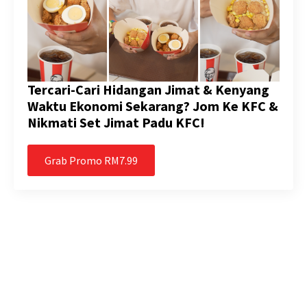
Tercari-Cari Hidangan Jimat & Kenyang
Waktu Ekonomi Sekarang? Jom Ke KFC &
Nikmati Set Jimat Padu KFC!
Grab Promo RM7.99