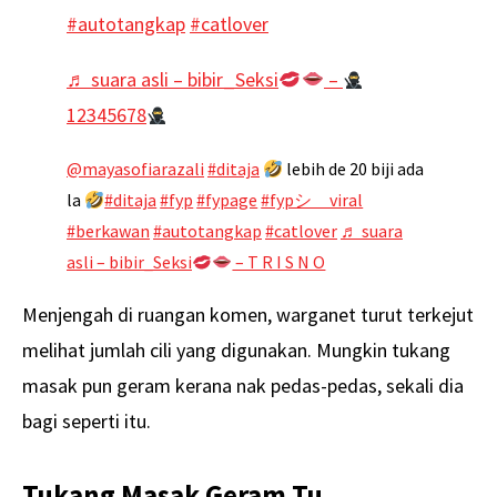
#autotangkap
#catlover
♬ suara asli – bibir_Seksi
–
12345678
@mayasofiarazali
#ditaja
lebih de 20 biji ada
la
#ditaja
#fyp
#fypage
#fypシ゚viral
#berkawan
#autotangkap
#catlover
♬ suara
asli – bibir_Seksi
– T R I S N O
Menjengah di ruangan komen, warganet turut terkejut
melihat jumlah cili yang digunakan. Mungkin tukang
masak pun geram kerana nak pedas-pedas, sekali dia
bagi seperti itu.
Tukang Masak Geram Tu..