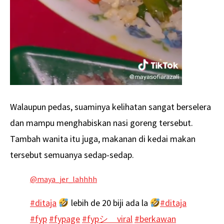
Walaupun pedas, suaminya kelihatan sangat berselera
dan mampu menghabiskan nasi goreng tersebut.
Tambah wanita itu juga, makanan di kedai makan
tersebut semuanya sedap-sedap.
@maya_jer_lahhhh
#ditaja
lebih de 20 biji ada la
#ditaja
#fyp
#fypage
#fypシ゚viral
#berkawan