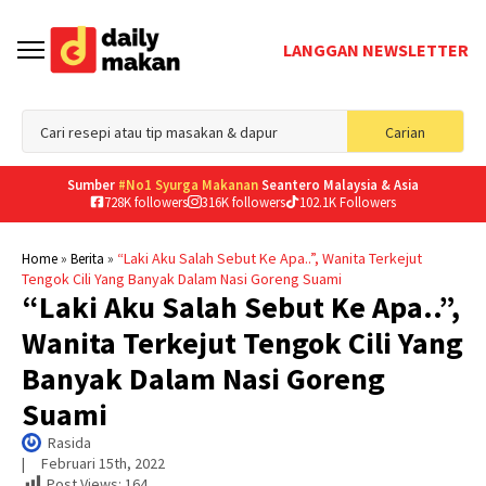
LANGGAN NEWSLETTER
Sea
Carian
for
Sumber
#No1 Syurga Makanan
Seantero Malaysia & Asia
728K followers
316K followers
102.1K Followers
»
»
“Laki Aku Salah Sebut Ke Apa..”, Wanita Terkejut
Home
Berita
Tengok Cili Yang Banyak Dalam Nasi Goreng Suami
“Laki Aku Salah Sebut Ke Apa..”,
Wanita Terkejut Tengok Cili Yang
Banyak Dalam Nasi Goreng
Suami
Rasida
|     
Februari 15th, 2022
Post Views:
164