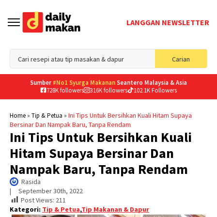
LANGGAN NEWSLETTER
Sea
Carian
for
Sumber
#No1 Syurga Makanan
Seantero Malaysia & Asia
728K followers
316K followers
102.1K Followers
»
»
Ini Tips Untuk Bersihkan Kuali Hitam Supaya
Home
Tip & Petua
Bersinar Dan Nampak Baru, Tanpa Rendam
Ini Tips Untuk Bersihkan Kuali
Hitam Supaya Bersinar Dan
Nampak Baru, Tanpa Rendam
Rasida
|     
September 30th, 2022
Post Views:
211
Kategori:
Tip & Petua
,
Tip Makanan & Dapur