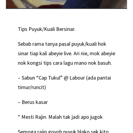
Tips Puyuk/Kuali Bersinar.
Sebab rama tanya pasal puyuk/kuali hok
sinar tiap kali abeyie live. Ari nie, mok abeyie
nok kongsi tips cara lagu mano nok basuh.
– Sabun “Cap Tukul” @ Labour (ada pantai
timur/runcit)
– Berus kasar
* Mesti Rajin. Malah tak jadi apo jugok
Semoga rajin goyoh puyuk blako sek kito.