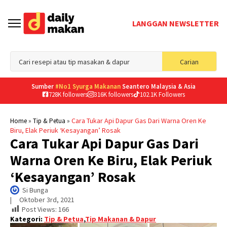
LANGGAN NEWSLETTER
Sea
Carian
for
Sumber
#No1 Syurga Makanan
Seantero Malaysia & Asia
728K followers
316K followers
102.1K Followers
»
»
Cara Tukar Api Dapur Gas Dari Warna Oren Ke
Home
Tip & Petua
Biru, Elak Periuk ‘Kesayangan’ Rosak
Cara Tukar Api Dapur Gas Dari
Warna Oren Ke Biru, Elak Periuk
‘Kesayangan’ Rosak
Si Bunga
|     
Oktober 3rd, 2021
Post Views:
166
Kategori:
Tip & Petua
,
Tip Makanan & Dapur