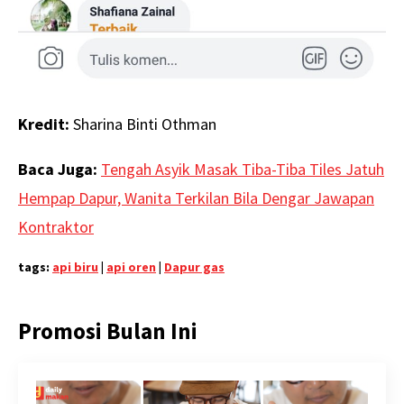
Kredit:
Sharina Binti Othman
Baca Juga:
Tengah Asyik Masak Tiba-Tiba Tiles Jatuh
Hempap Dapur, Wanita Terkilan Bila Dengar Jawapan
Kontraktor
tags:
api biru
|
api oren
|
Dapur gas
Promosi Bulan Ini