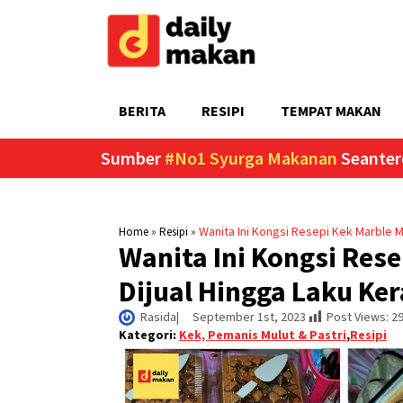
BERITA
RESIPI
TEMPAT MAKAN
Sumber
#No1 Syurga Makanan
Seanter
»
»
Wanita Ini Kongsi Resepi Kek Marble M
Home
Resipi
Wanita Ini Kongsi Res
Dijual Hingga Laku Ker
Rasida
|     
September 1st, 2023
Post Views:
2
Kategori:
Kek, Pemanis Mulut & Pastri
,
Resipi