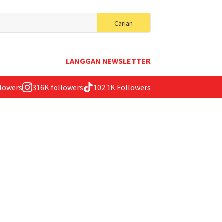
Search
Carian
for:
LANGGAN NEWSLETTER
llowers
316K followers
102.1K Followers