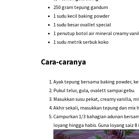
250 gram tepung gandum
1 sudu kecil baking powder
1 sudu besar ovallet special
1 penutup botol air mineral creamy vani
1 sudu metrik serbuk koko
Cara-caranya
Ayak tepung bersama baking powder, ke
Pukul telur, gula, ovalett sampai gebu.
Masukkan susu pekat, creamy vanilla, mi
Akhir sekali, masukkan tepung dan mix h
Campurkan 1/3 bahagian adunan bersama
loyang hingga habis. Guna loyang saiz 8 i