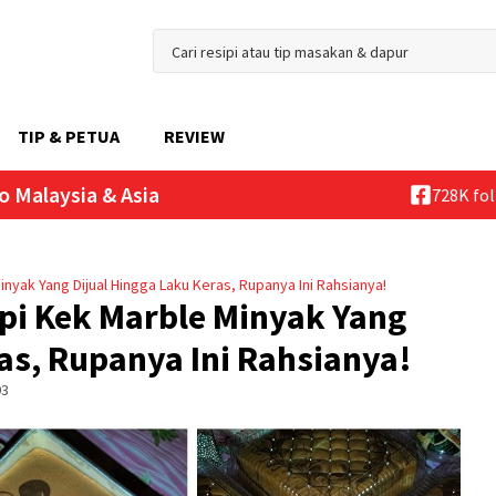
TIP & PETUA
REVIEW
o Malaysia & Asia
728K fo
inyak Yang Dijual Hingga Laku Keras, Rupanya Ini Rahsianya!
epi Kek Marble Minyak Yang
as, Rupanya Ini Rahsianya!
93