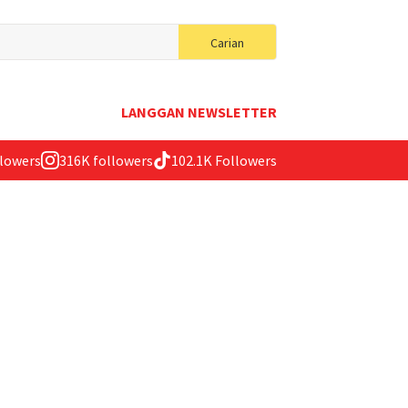
Search
Carian
for:
LANGGAN NEWSLETTER
llowers
316K followers
102.1K Followers