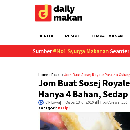
BERITA
RESIPI
TEMPAT MAKAN
Sumber
#No1 Syurga Makanan
Seanter
»
»
Jom Buat Sosej Royale Paratha Gulun
Home
Resipi
Jom Buat Sosej Royal
Hanya 4 Bahan, Sedap
Cik Lawa
|     
Ogos 23rd, 2020
Post Views:
110
Kategori:
Resipi