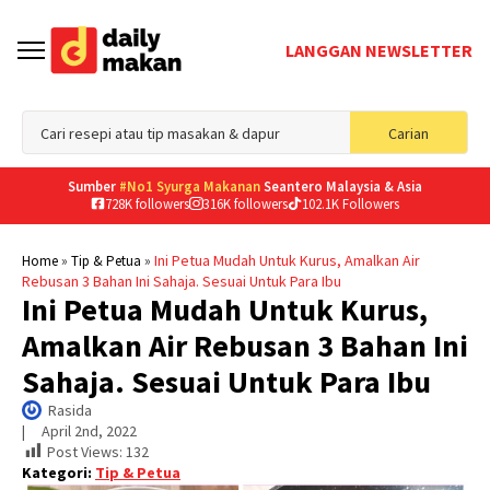
LANGGAN NEWSLETTER
Sea
Carian
for
Sumber
#No1 Syurga Makanan
Seantero Malaysia & Asia
728K followers
316K followers
102.1K Followers
»
»
Ini Petua Mudah Untuk Kurus, Amalkan Air
Home
Tip & Petua
Rebusan 3 Bahan Ini Sahaja. Sesuai Untuk Para Ibu
Ini Petua Mudah Untuk Kurus,
Amalkan Air Rebusan 3 Bahan Ini
Sahaja. Sesuai Untuk Para Ibu
Rasida
|     
April 2nd, 2022
Post Views:
132
Kategori:
Tip & Petua