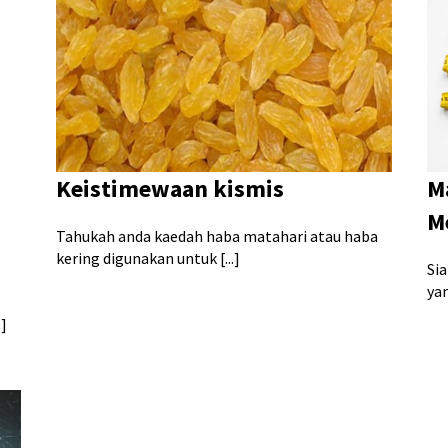
Keistimewaan kismis
M
M
Tahukah anda kaedah haba matahari atau haba
kering digunakan untuk [...]
Si
yan
]