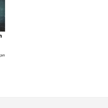
n
gan