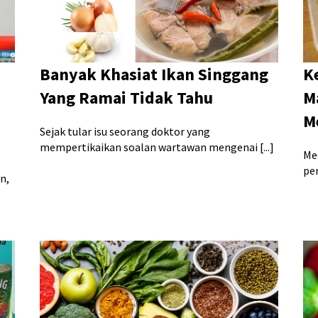
Banyak Khasiat Ikan Singgang
K
Yang Ramai Tidak Tahu
M
M
Sejak tular isu seorang doktor yang
mempertikaikan soalan wartawan mengenai [...]
Me
pe
n,