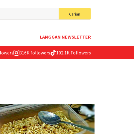
Search
Carian
for:
LANGGAN NEWSLETTER
llowers
316K followers
102.1K Followers