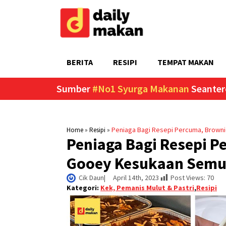
BERITA
RESIPI
TEMPAT MAKAN
Sumber
#No1 Syurga Makanan
Seanter
»
»
Peniaga Bagi Resepi Percuma, Brow
Home
Resipi
Peniaga Bagi Resepi 
Gooey Kesukaan Semu
Cik Daun
|     
April 14th, 2023
Post Views:
70
Kategori:
Kek, Pemanis Mulut & Pastri
,
Resipi