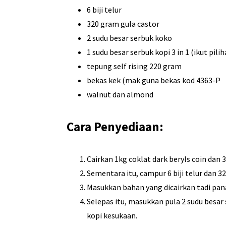
6 biji telur
320 gram gula castor
2 sudu besar serbuk koko
1 sudu besar serbuk kopi 3 in 1 (ikut pil
tepung self rising 220 gram
bekas kek (mak guna bekas kod 4363-P
walnut dan almond
Cara Penyediaan:
Cairkan 1kg coklat dark beryls coin dan
Sementara itu, campur 6 biji telur dan 3
Masukkan bahan yang dicairkan tadi pana
Selepas itu, masukkan pula 2 sudu besar 
kopi kesukaan.