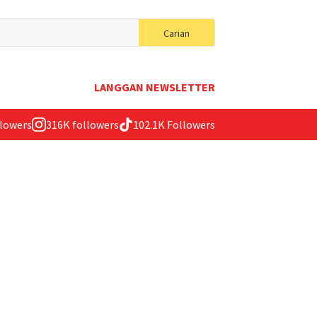
Search
Carian
for:
LANGGAN NEWSLETTER
llowers
316K followers
102.1K Followers