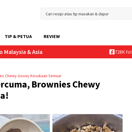
TIP & PETUA
REVIEW
o Malaysia & Asia
728K fo
nies Chewy Gooey Kesukaan Semua!
Percuma, Brownies Chewy
a!