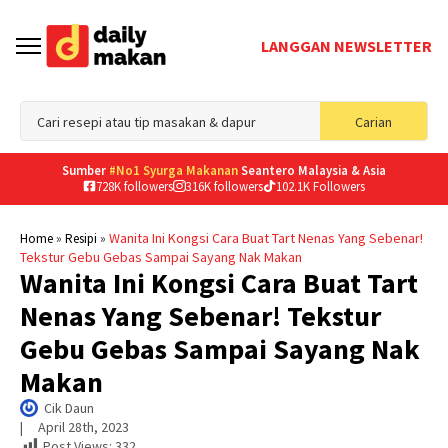
LANGGAN NEWSLETTER
Sea
Carian
for
Sumber
#No1 Syurga Makanan
Seantero Malaysia & Asia
728K followers
316K followers
102.1K Followers
»
»
Wanita Ini Kongsi Cara Buat Tart Nenas Yang Sebenar!
Home
Resipi
Tekstur Gebu Gebas Sampai Sayang Nak Makan
Wanita Ini Kongsi Cara Buat Tart
Nenas Yang Sebenar! Tekstur
Gebu Gebas Sampai Sayang Nak
Makan
Cik Daun
|     
April 28th, 2023
Post Views:
332