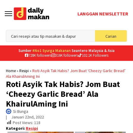
LANGGAN NEWSLETTER
Sea
Carian
for
Sumber
#No1 Syurga Makanan
Seantero Malaysia & Asia
728K followers
316K followers
102.1K Followers
»
»
Roti Asyik Tak Habis? Jom Buat ‘Cheezy Garlic Bread’
Home
Resipi
Ala KhairulAming Ini
Roti Asyik Tak Habis? Jom Buat
‘Cheezy Garlic Bread’ Ala
KhairulAming Ini
Si Bunga
|     
Januari 22nd, 2022
Post Views:
118
Kategori:
Resipi