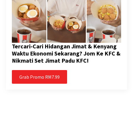
Tercari-Cari Hidangan Jimat & Kenyang
Waktu Ekonomi Sekarang? Jom Ke KFC &
Nikmati Set Jimat Padu KFC!
Grab Promo RM7.99