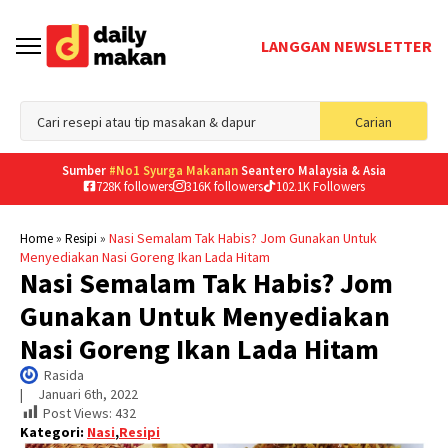
LANGGAN NEWSLETTER
Sea
Carian
for
Sumber
#No1 Syurga Makanan
Seantero Malaysia & Asia
728K followers
316K followers
102.1K Followers
»
»
Nasi Semalam Tak Habis? Jom Gunakan Untuk
Home
Resipi
Menyediakan Nasi Goreng Ikan Lada Hitam
Nasi Semalam Tak Habis? Jom
Gunakan Untuk Menyediakan
Nasi Goreng Ikan Lada Hitam
Rasida
|     
Januari 6th, 2022
Post Views:
432
Kategori:
Nasi
,
Resipi