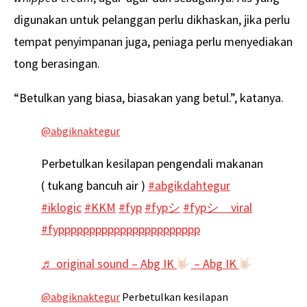
digunakan untuk pelanggan perlu dikhaskan, jika perlu
tempat penyimpanan juga, peniaga perlu menyediakan
tong berasingan.
“Betulkan yang biasa, biasakan yang betul.”, katanya.
@abgiknaktegur
Perbetulkan kesilapan pengendali makanan
( tukang bancuh air )
#abgikdahtegur
#iklogic
#KKM
#fyp
#fypシ
#fypシ゚viral
#fyppppppppppppppppppppppp
♬ original sound – Abg IK
– Abg IK
@abgiknaktegur
Perbetulkan kesilapan