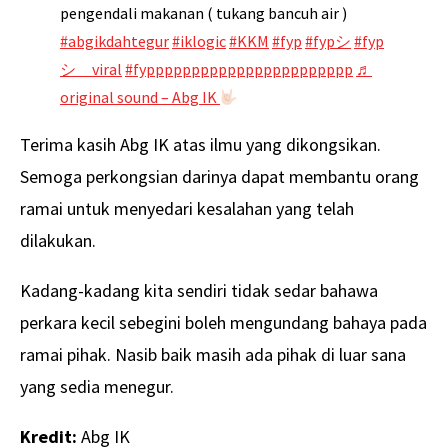
pengendali makanan ( tukang bancuh air )
#abgikdahtegur
#iklogic
#KKM
#fyp
#fypシ
#fyp
シ゚viral
#fyppppppppppppppppppppppp
♬
original sound – Abg IK
Terima kasih Abg IK atas ilmu yang dikongsikan.
Semoga perkongsian darinya dapat membantu orang
ramai untuk menyedari kesalahan yang telah
dilakukan.
Kadang-kadang kita sendiri tidak sedar bahawa
perkara kecil sebegini boleh mengundang bahaya pada
ramai pihak. Nasib baik masih ada pihak di luar sana
yang sedia menegur.
Kredit:
Abg IK