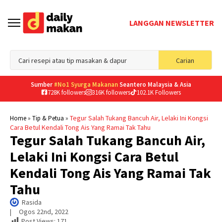
LANGGAN NEWSLETTER
Sea
Carian
for
Sumber
#No1 Syurga Makanan
Seantero Malaysia & Asia
728K followers
316K followers
102.1K Followers
»
»
Tegur Salah Tukang Bancuh Air, Lelaki Ini Kongsi
Home
Tip & Petua
Cara Betul Kendali Tong Ais Yang Ramai Tak Tahu
Tegur Salah Tukang Bancuh Air,
Lelaki Ini Kongsi Cara Betul
Kendali Tong Ais Yang Ramai Tak
Tahu
Rasida
|     
Ogos 22nd, 2022
Post Views:
171