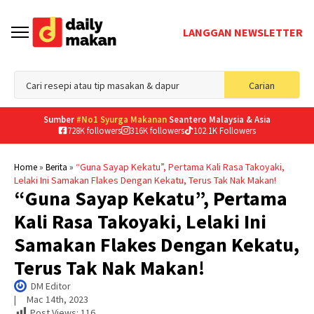
LANGGAN NEWSLETTER
Sea
Carian
for
Sumber
#No1 Syurga Makanan
Seantero Malaysia & Asia
728K followers
316K followers
102.1K Followers
»
»
“Guna Sayap Kekatu”, Pertama Kali Rasa Takoyaki,
Home
Berita
Lelaki Ini Samakan Flakes Dengan Kekatu, Terus Tak Nak Makan!
“Guna Sayap Kekatu”, Pertama
Kali Rasa Takoyaki, Lelaki Ini
Samakan Flakes Dengan Kekatu,
Terus Tak Nak Makan!
DM Editor
|     
Mac 14th, 2023
Post Views:
116