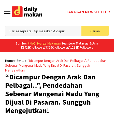
LANGGAN NEWSLETTER
Sea
Carian
for
Sumber
#No1 Syurga Makanan
Seantero Malaysia & Asia
728K followers
316K followers
102.1K Followers
»
»
“Dicampur Dengan Arak Dan Pelbagai..”, Pendedahan
Home
Berita
Sebenar Mengenai Madu Yang Dijual Di Pasaran. Sungguh
Mengejutkan!
“Dicampur Dengan Arak Dan
Pelbagai..”, Pendedahan
Sebenar Mengenai Madu Yang
Dijual Di Pasaran. Sungguh
Mengejutkan!