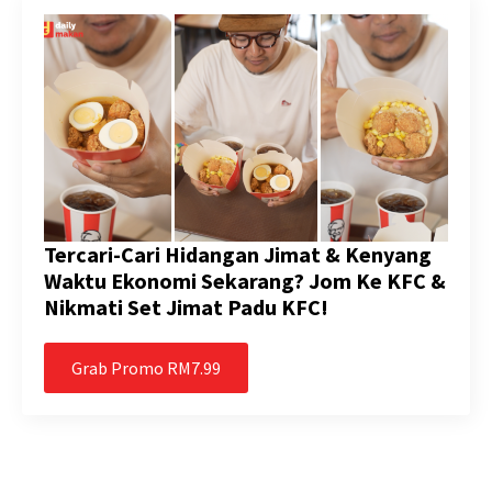
Tercari-Cari Hidangan Jimat & Kenyang
Waktu Ekonomi Sekarang? Jom Ke KFC &
Nikmati Set Jimat Padu KFC!
Grab Promo RM7.99