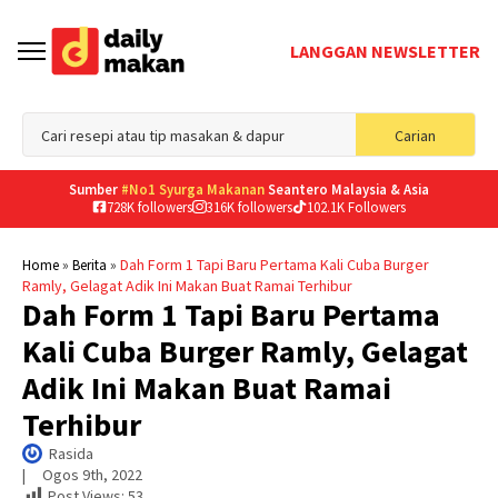
LANGGAN NEWSLETTER
Sea
Carian
for
Sumber
#No1 Syurga Makanan
Seantero Malaysia & Asia
728K followers
316K followers
102.1K Followers
»
»
Dah Form 1 Tapi Baru Pertama Kali Cuba Burger
Home
Berita
Ramly, Gelagat Adik Ini Makan Buat Ramai Terhibur
Dah Form 1 Tapi Baru Pertama
Kali Cuba Burger Ramly, Gelagat
Adik Ini Makan Buat Ramai
Terhibur
Rasida
|     
Ogos 9th, 2022
Post Views:
53