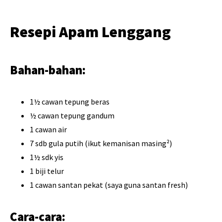
Resepi Apam Lenggang
Bahan-bahan:
1½ cawan tepung beras
½ cawan tepung gandum
1 cawan air
7 sdb gula putih (ikut kemanisan masing²)
1½ sdk yis
1 biji telur
1 cawan santan pekat (saya guna santan fresh)
Cara-cara: