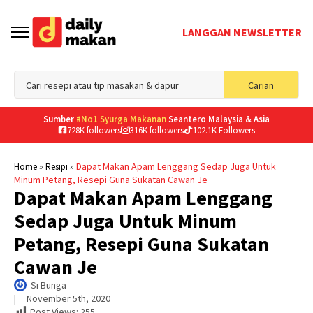
LANGGAN NEWSLETTER
Sea
Carian
for
Sumber
#No1 Syurga Makanan
Seantero Malaysia & Asia
728K followers
316K followers
102.1K Followers
»
»
Dapat Makan Apam Lenggang Sedap Juga Untuk
Home
Resipi
Minum Petang, Resepi Guna Sukatan Cawan Je
Dapat Makan Apam Lenggang
Sedap Juga Untuk Minum
Petang, Resepi Guna Sukatan
Cawan Je
Si Bunga
|     
November 5th, 2020
Post Views:
255