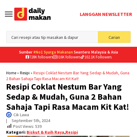
LANGGAN NEWSLETTER
Sea
Carian
for
Sumber
#No1 Syurga Makanan
Seantero Malaysia & Asia
728K followers
316K followers
102.1K Followers
»
»
Resipi Coklat Nestum Bar Yang Sedap & Mudah, Guna
Home
Resipi
2 Bahan Sahaja Tapi Rasa Macam Kit Kat!
Resipi Coklat Nestum Bar Yang
Sedap & Mudah, Guna 2 Bahan
Sahaja Tapi Rasa Macam Kit Kat!
Cik Lawa
|     
September 5th, 2024
Post Views:
539
Kategori:
Biskut & Kuih Raya
,
Resipi