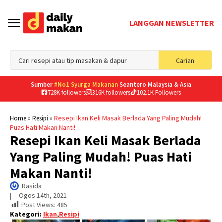
LANGGAN NEWSLETTER
Sea
Carian
for
Sumber
#No1 Syurga Makanan
Seantero Malaysia & Asia
728K followers
316K followers
102.1K Followers
»
»
Resepi Ikan Keli Masak Berlada Yang Paling Mudah!
Home
Resipi
Puas Hati Makan Nanti!
Resepi Ikan Keli Masak Berlada
Yang Paling Mudah! Puas Hati
Makan Nanti!
Rasida
|     
Ogos 14th, 2021
Post Views:
485
Kategori:
Ikan
,
Resipi