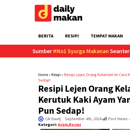
BERITA
RESIPI
TEMPAT MAKAN
Sumber
#No1 Syurga Makanan
Seanter
»
»
Resipi Lejen Orang Kelantan! Ini Cara
Home
Resipi
Sedap!
Resipi Lejen Orang Kel
Kerutuk Kaki Ayam Yan
Pun Sedap!
Cik Daun
|     
September 4th, 2024
Post Views:
Kategori:
Ayam
,
Resipi