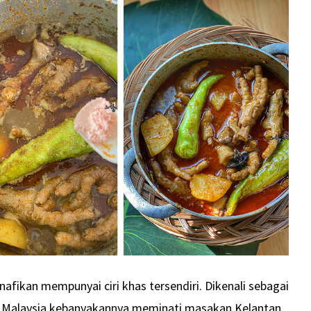
fikan mempunyai ciri khas tersendiri. Dikenali sebagai
t Malaysia kebanyakannya meminati masakan Kelantan