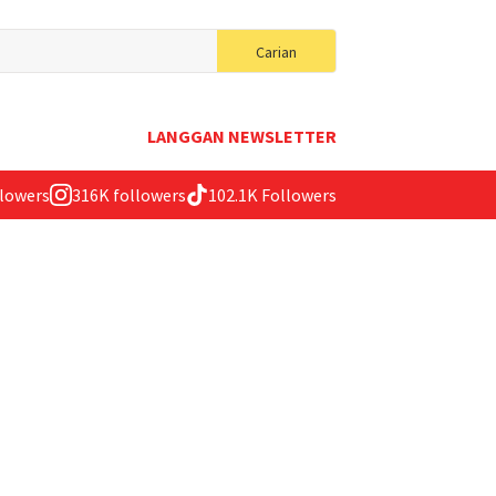
Search
Carian
for:
LANGGAN NEWSLETTER
llowers
316K followers
102.1K Followers