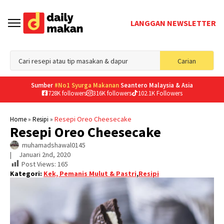
LANGGAN NEWSLETTER
Sea
Carian
for
Sumber
#No1 Syurga Makanan
Seantero Malaysia & Asia
728K followers
316K followers
102.1K Followers
»
»
Resepi Oreo Cheesecake
Home
Resipi
Resepi Oreo Cheesecake
muhamadshawal0145
|     
Januari 2nd, 2020
Post Views:
165
Kategori:
Kek, Pemanis Mulut & Pastri
,
Resipi