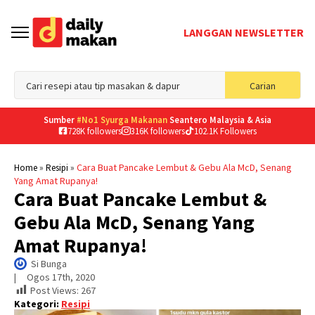
LANGGAN NEWSLETTER
Sea
Carian
for
Sumber
#No1 Syurga Makanan
Seantero Malaysia & Asia
728K followers
316K followers
102.1K Followers
»
»
Cara Buat Pancake Lembut & Gebu Ala McD, Senang
Home
Resipi
Yang Amat Rupanya!
Cara Buat Pancake Lembut &
Gebu Ala McD, Senang Yang
Amat Rupanya!
Si Bunga
|     
Ogos 17th, 2020
Post Views:
267
Kategori:
Resipi