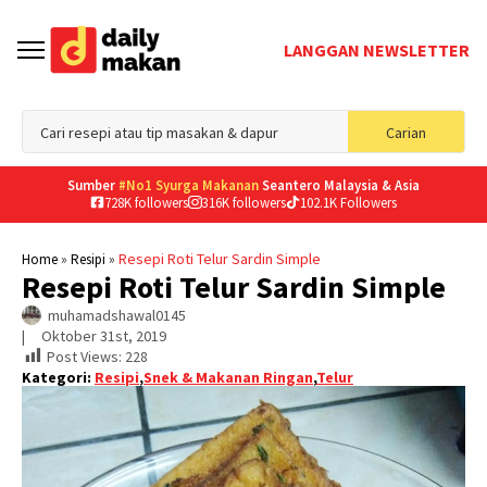
LANGGAN NEWSLETTER
Sea
Carian
for
Sumber
#No1 Syurga Makanan
Seantero Malaysia & Asia
728K followers
316K followers
102.1K Followers
»
»
Resepi Roti Telur Sardin Simple
Home
Resipi
Resepi Roti Telur Sardin Simple
muhamadshawal0145
|     
Oktober 31st, 2019
Post Views:
228
Kategori:
Resipi
,
Snek & Makanan Ringan
,
Telur