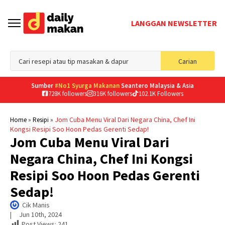
LANGGAN NEWSLETTER
Sea
Carian
for
Sumber
#No1 Syurga Makanan
Seantero Malaysia & Asia
728K followers
316K followers
102.1K Followers
»
»
Jom Cuba Menu Viral Dari Negara China, Chef Ini
Home
Resipi
Kongsi Resipi Soo Hoon Pedas Gerenti Sedap!
Jom Cuba Menu Viral Dari
Negara China, Chef Ini Kongsi
Resipi Soo Hoon Pedas Gerenti
Sedap!
Cik Manis
|     
Jun 10th, 2024
Post Views:
241