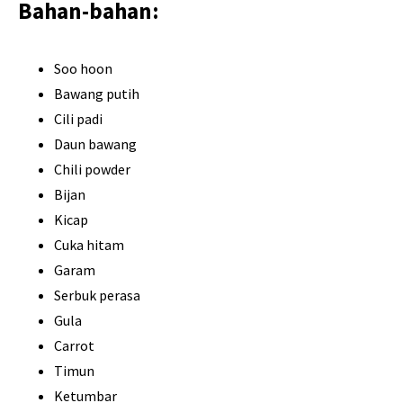
Bahan-bahan:
Soo hoon
Bawang putih
Cili padi
Daun bawang
Chili powder
Bijan
Kicap
Cuka hitam
Garam
Serbuk perasa
Gula
Carrot
Timun
Ketumbar