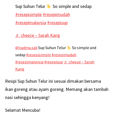
Sup Suhun Telur
So simple and sedap
#resepisimple
#resepimudah
#resepimalaysia
#resepisup
♬ cheeze – Sarah Kang
@nadma.sak
Sup Suhun Telur
So simple and
sedap
#resepisimple
#resepimudah
#resepimalaysia
#resepisup
♬ cheeze – Sarah
Kang
Resipi Sup Suhun Telur ini sesuai dimakan bersama
ikan goreng atau ayam goreng. Memang akan tambah
nasi sehingga kenyang!
Selamat Mencuba!