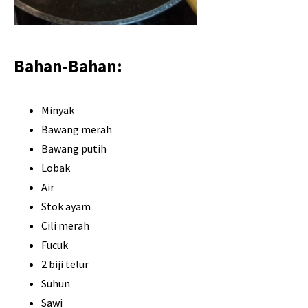
Bahan-Bahan:
Minyak
Bawang merah
Bawang putih
Lobak
Air
Stok ayam
Cili merah
Fucuk
2 biji telur
Suhun
Sawi