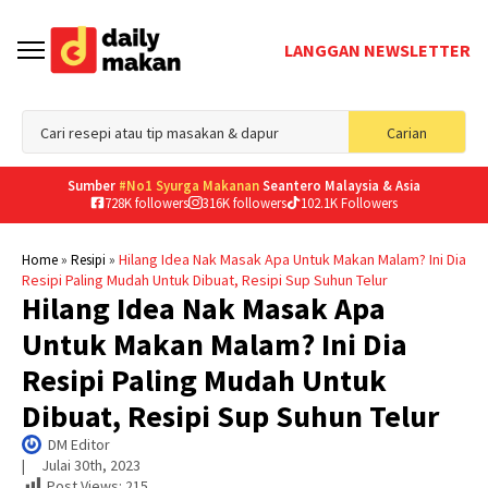
LANGGAN NEWSLETTER
Sea
Carian
for
Sumber
#No1 Syurga Makanan
Seantero Malaysia & Asia
728K followers
316K followers
102.1K Followers
»
»
Hilang Idea Nak Masak Apa Untuk Makan Malam? Ini Dia
Home
Resipi
Resipi Paling Mudah Untuk Dibuat, Resipi Sup Suhun Telur
Hilang Idea Nak Masak Apa
Untuk Makan Malam? Ini Dia
Resipi Paling Mudah Untuk
Dibuat, Resipi Sup Suhun Telur
DM Editor
|     
Julai 30th, 2023
Post Views:
215