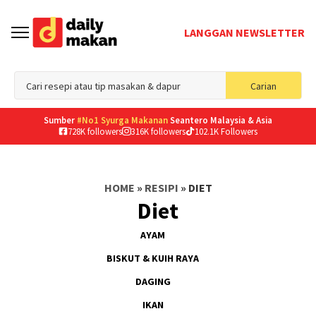
LANGGAN NEWSLETTER
Sea
Carian
for
Sumber
#No1 Syurga Makanan
Seantero Malaysia & Asia
728K followers
316K followers
102.1K Followers
HOME
»
RESIPI
»
DIET
Diet
AYAM
BISKUT & KUIH RAYA
DAGING
IKAN