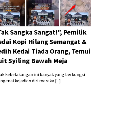
Tak Sangka Sangat!”, Pemilik
edai Kopi Hilang Semangat &
edih Kedai Tiada Orang, Temui
uit Syiling Bawah Meja
jak kebelakangan ini banyak yang berkongsi
genai kejadian diri mereka [...]