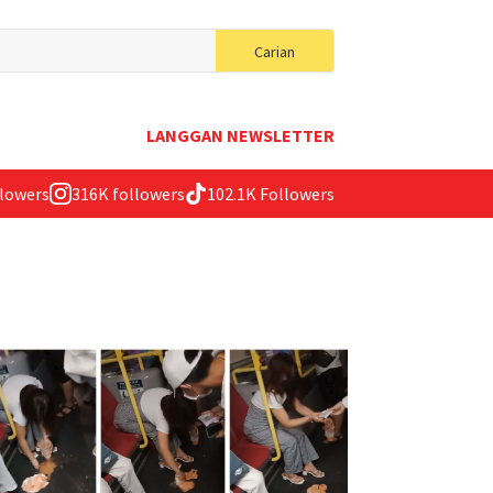
Search
Carian
for:
LANGGAN NEWSLETTER
llowers
316K followers
102.1K Followers