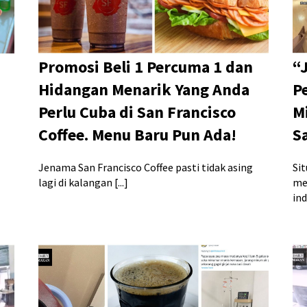
Promosi Beli 1 Percuma 1 dan
“
Hidangan Menarik Yang Anda
P
Perlu Cuba di San Francisco
M
Coffee. Menu Baru Pun Ada!
S
Jenama San Francisco Coffee pasti tidak asing
Si
lagi di kalangan [...]
me
ind