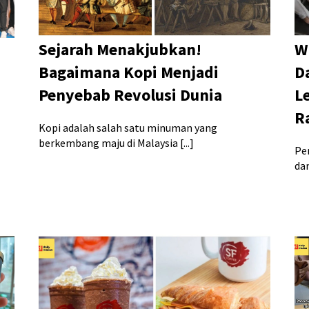
Sejarah Menakjubkan!
W
Bagaimana Kopi Menjadi
D
Penyebab Revolusi Dunia
L
a
R
Kopi adalah salah satu minuman yang
berkembang maju di Malaysia [...]
Pe
dan