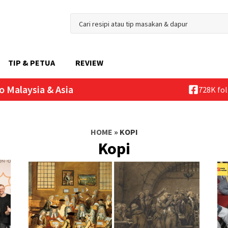
TIP & PETUA
REVIEW
o Malaysia & Asia
728K fo
HOME
»
KOPI
Kopi