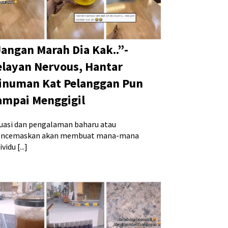
Jangan Marah Dia Kak..”-
elayan Nervous, Hantar
inuman Kat Pelanggan Pun
ampai Menggigil
tuasi dan pengalaman baharu atau
ncemaskan akan membuat mana-mana
ividu [...]