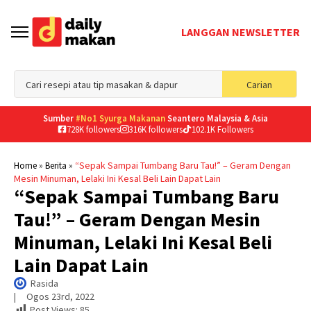
LANGGAN NEWSLETTER
Sea
Carian
for
Sumber
#No1 Syurga Makanan
Seantero Malaysia & Asia
728K followers
316K followers
102.1K Followers
»
»
“Sepak Sampai Tumbang Baru Tau!” – Geram Dengan
Home
Berita
Mesin Minuman, Lelaki Ini Kesal Beli Lain Dapat Lain
“Sepak Sampai Tumbang Baru
Tau!” – Geram Dengan Mesin
Minuman, Lelaki Ini Kesal Beli
Lain Dapat Lain
Rasida
|     
Ogos 23rd, 2022
Post Views:
85