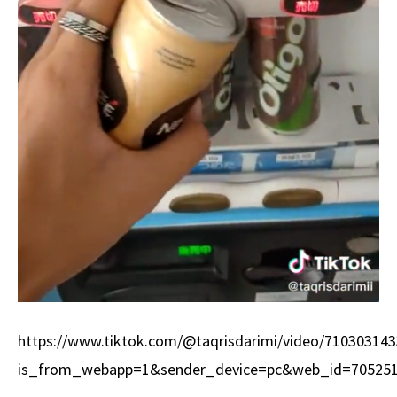
https://www.tiktok.com/@taqrisdarimi/video/71030314
is_from_webapp=1&sender_device=pc&web_id=70525