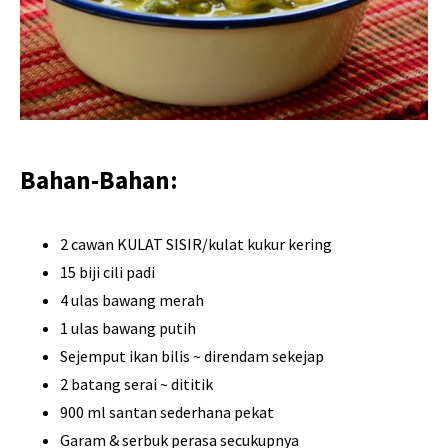
Bahan-Bahan:
2 cawan KULAT SISIR/kulat kukur kering
15 biji cili padi
4 ulas bawang merah
1 ulas bawang putih
Sejemput ikan bilis ~ direndam sekejap
2 batang serai ~ dititik
900 ml santan sederhana pekat
Garam & serbuk perasa secukupnya