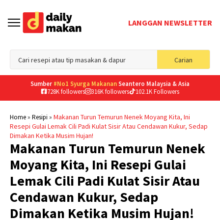
LANGGAN NEWSLETTER
Sea
Carian
for
Sumber
#No1 Syurga Makanan
Seantero Malaysia & Asia
728K followers
316K followers
102.1K Followers
»
»
Makanan Turun Temurun Nenek Moyang Kita, Ini
Home
Resipi
Resepi Gulai Lemak Cili Padi Kulat Sisir Atau Cendawan Kukur, Sedap
Dimakan Ketika Musim Hujan!
Makanan Turun Temurun Nenek
Moyang Kita, Ini Resepi Gulai
Lemak Cili Padi Kulat Sisir Atau
Cendawan Kukur, Sedap
Dimakan Ketika Musim Hujan!