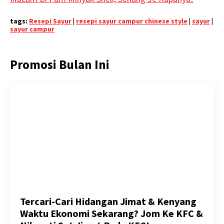
tags:
Resepi Sayur
|
resepi sayur campur chinese style
|
sayur
|
sayur campur
Promosi Bulan Ini
Tercari-Cari Hidangan Jimat & Kenyang
Waktu Ekonomi Sekarang? Jom Ke KFC &