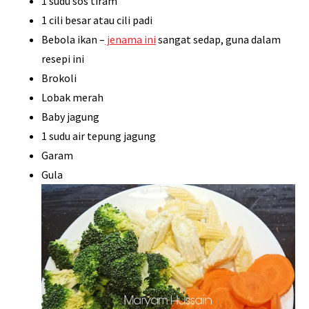
1 sudu sos tiram
1 cili besar atau cili padi
Bebola ikan –
jenama ini
sangat sedap, guna dalam
resepi ini
Brokoli
Lobak merah
Baby jagung
1 sudu air tepung jagung
Garam
Gula