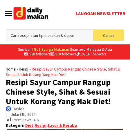
LANGGAN NEWSLETTER
Sea
Carian
for
Sumber
#No1 Syurga Makanan
Seantero Malaysia & Asia
728K followers
316K followers
102.1K Followers
»
»
Resipi Sayur Campur Rangup Chinese Style, Sihat &
Home
Resipi
Sesuai Untuk Korang Yang Nak Diet!
Resipi Sayur Campur Rangup
Chinese Style, Sihat & Sesuai
Untuk Korang Yang Nak Diet!
Rasida
|     
Julai 8th, 2024
Post Views:
497
Kategori:
Diet
,
Resipi
,
Sayur & Kerabu