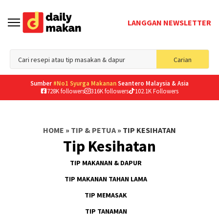
LANGGAN NEWSLETTER
Sea
Carian
for
Sumber
#No1 Syurga Makanan
Seantero Malaysia & Asia
728K followers
316K followers
102.1K Followers
HOME
»
TIP & PETUA
»
TIP KESIHATAN
Tip Kesihatan
TIP MAKANAN & DAPUR
TIP MAKANAN TAHAN LAMA
TIP MEMASAK
TIP TANAMAN