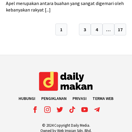
Apel merupakan antara buahan yang sangat digemari oleh
kebanyakan rakyat [...]
1
2
3
4
…
17
HUBUNGI
PENGIKLANAN
PRIVASI
TERMA WEB
© 2024 Copyright Daily Media.
Owned by Web Impian Sdn. Bhd.